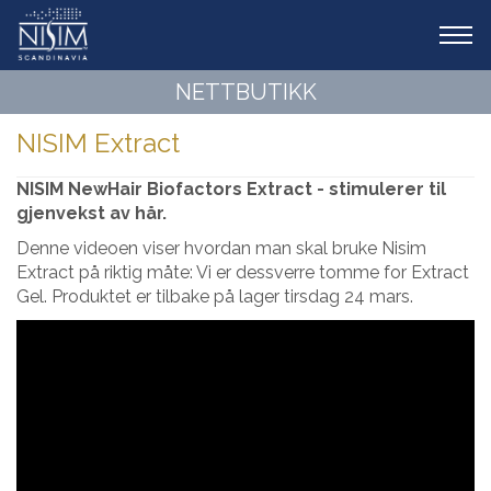
Tog
navi
NETTBUTIKK
NISIM Extract
NISIM NewHair Biofactors Extract - stimulerer til
gjenvekst av hår.
Denne videoen viser hvordan man skal bruke Nisim
Extract på riktig måte: Vi er dessverre tomme for Extract
Gel. Produktet er tilbake på lager tirsdag 24 mars.