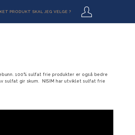
User
LKET PRODUKT SKAL JEG VELGE ?
ebunn. 100% sulfat frie produkter er også bedre
sulfat gir skum. NISIM har utviklet sulfat frie