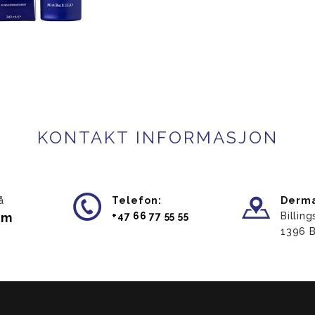
KONTAKT INFORMASJON
å
Telefon:
Derma
am
​+47 66 77 55 55
Billin
​1396 B