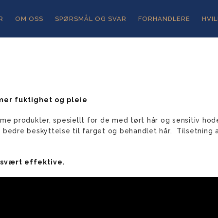
R
OM OSS
SPØRSMÅL OG SVAR
FORHANDLERE
HVI
er fuktighet og pleie
me produkter, spesiellt for de med tørt hår og sensitiv hod
edre beskyttelse til farget og behandlet hår. Tilsetning av 
svært effektive.