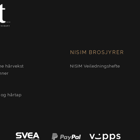
NISIM BROSJYRER
e hårvekst
NISIM Veiledningshefte
nner
e og hårtap