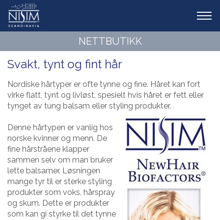
Tog
navi
NETTBUTIKK
Svakt, tynt og fint hår
Nordiske hårtyper er ofte tynne og fine. Håret kan fort
virke flatt, tynt og livløst, spesielt hvis håret er fett eller
tynget av tung balsam eller styling produkter.
Denne hårtypen er vanlig hos
norske kvinner og menn. De
fine hårstråene klapper
sammen selv om man bruker
lette balsamer. Løsningen
mange tyr til er sterke styling
produkter som voks, hårspray
og skum. Dette er produkter
som kan gi styrke til det tynne