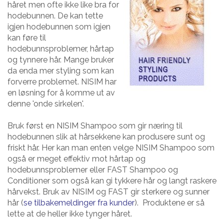
håret men ofte ikke like bra for
hodebunnen. De kan tette
igjen hodebunnen som igjen
kan føre til
hodebunnsproblemer, hårtap
og tynnere hår. Mange bruker
da enda mer styling som kan
forverre problemet. NISIM har
en løsning for å komme ut av
denne 'onde sirkelen'.
Bruk først en NISIM Shampoo som gir næring til
hodebunnen slik at hårsekkene kan produsere sunt og
friskt hår. Her kan man enten velge NISIM Shampoo som
også er meget effektiv mot hårtap og
hodebunnsproblemer eller FAST Shampoo og
Conditioner som også kan gi tykkere hår og langt raskere
hårvekst. Bruk av NISIM og FAST gir sterkere og sunner
hår (
se tilbakemeldinger fra kunder
). Produktene er så
lette at de heller ikke tynger håret.