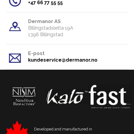
​+47 66 77 55 55
Dermanor AS
Billingstadsletta 19A
​1396 Billingstad
E-post
kundeservice@dermanor.no
Developed and manufactured in