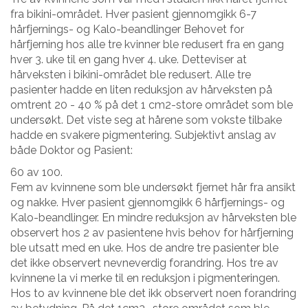
fra bikini-området. Hver pasient gjennomgikk 6-7
hårfjernings- og Kalo-beandlinger Behovet for
hårfjerning hos alle tre kvinner ble redusert fra en gang
hver 3. uke til en gang hver 4. uke. Detteviser at
hårveksten i bikini-området ble redusert. Alle tre
pasienter hadde en liten reduksjon av hårveksten på
omtrent 20 - 40 % på det 1 cm2-store området som ble
undersøkt. Det viste seg at hårene som vokste tilbake
hadde en svakere pigmentering. Subjektivt anslag av
både Doktor og Pasient:
60 av 100.
Fem av kvinnene som ble undersøkt fjernet hår fra ansikt
og nakke. Hver pasient gjennomgikk 6 hårfjernings- og
Kalo-beandlinger. En mindre reduksjon av hårveksten ble
observert hos 2 av pasientene hvis behov for hårfjerning
ble utsatt med en uke. Hos de andre tre pasienter ble
det ikke observert nevneverdig forandring. Hos tre av
kvinnene la vi merke til en reduksjon i pigmenteringen.
Hos to av kvinnene ble det ikk observert noen forandring