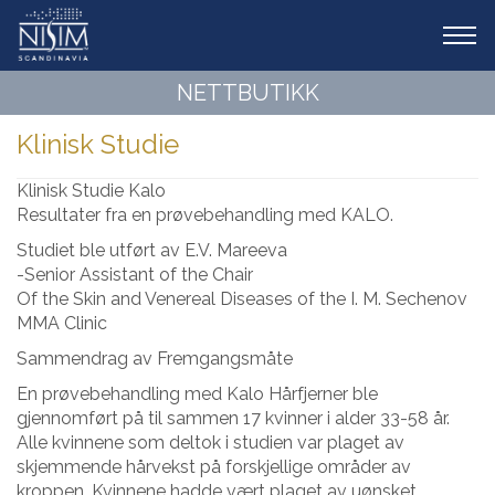
Tog
navi
NETTBUTIKK
Klinisk Studie
Klinisk Studie Kalo
Resultater fra en prøvebehandling med KALO.
Studiet ble utført av E.V. Mareeva
-Senior Assistant of the Chair
Of the Skin and Venereal Diseases of the I. M. Sechenov
MMA Clinic
Sammendrag av Fremgangsmåte
En prøvebehandling med Kalo Hårfjerner ble
gjennomført på til sammen 17 kvinner i alder 33-58 år.
Alle kvinnene som deltok i studien var plaget av
skjemmende hårvekst på forskjellige områder av
kroppen. Kvinnene hadde vært plaget av uønsket