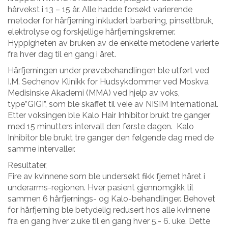
hårvekst i 13 – 15 år. Alle hadde forsøkt varierende
metoder for hårfjerning inkludert barbering, pinsettbruk,
elektrolyse og forskjellige hårfjerningskremer.
Hyppigheten av bruken av de enkelte metodene varierte
fra hver dag til en gang i året.
Hårfjerningen under prøvebehandlingen ble utført ved
I.M. Sechenov Klinikk for Hudsykdommer ved Moskva
Medisinske Akademi (MMA) ved hjelp av voks,
type”GIGI”, som ble skaffet til veie av NISIM International.
Etter voksingen ble Kalo Hair Inhibitor brukt tre ganger
med 15 minutters intervall den første dagen. Kalo
Inhibitor ble brukt tre ganger den følgende dag med de
samme intervaller.
Resultater,
Fire av kvinnene som ble undersøkt fikk fjernet håret i
underarms-regionen. Hver pasient gjennomgikk til
sammen 6 hårfjernings- og Kalo-behandlinger. Behovet
for hårfjerning ble betydelig redusert hos alle kvinnene
fra en gang hver 2.uke til en gang hver 5.- 6. uke. Dette