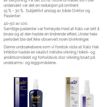
av betydning. På det 1cm2 -store området som ble
undersøkt var det en reduksjon på omtrent
15 % - 30 %. Subjektivt anslag av både Doktor og
Pasienter:
40-50 av 100.
Samtlige pasienter var fornøyde med at Kalo var lett å
bruke og at den hadde en lindrende effekt. Under hele
perioden ble det ikke observert noen bivirkninger.
Denne undrsøkelsene som vi foretok viste at Kalo Hair
Inhibitor hadde en relativt miindre virkning i bikini- og
ansiktsområdet og forholdsvis stor virkning brukt på
underarms- og leggomådene.