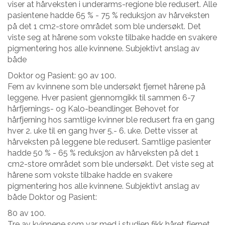
viser at hårveksten i underarms-regione ble redusert. Alle
pasientene hadde 65 % - 75 % reduksjon av hårveksten
på det 1 cm2-store området som ble undersøkt. Det
viste seg at hårene som vokste tilbake hadde en svakere
pigmentering hos alle kvinnene. Subjektivt anslag av
både
Doktor og Pasient: 90 av 100.
Fem av kvinnene som ble undersøkt fjernet hårene på
leggene. Hver pasient gjennomgikk til sammen 6-7
hårfjernings- og Kalo-beandlinger. Behovet for
hårfjerning hos samtlige kvinner ble redusert fra en gang
hver 2. uke til en gang hver 5.- 6. uke. Dette visser at
hårveksten på leggene ble redusert. Samtlige pasienter
hadde 50 % - 65 % reduksjon av hårveksten på det 1
cm2-store området som ble undersøkt. Det viste seg at
hårene som vokste tilbake hadde en svakere
pigmentering hos alle kvinnene. Subjektivt anslag av
både Doktor og Pasient:
80 av 100.
Tre av kvinnene som var med i studien fikk håret fjernet