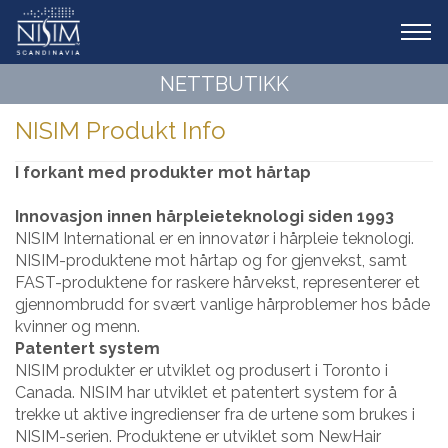
Tog
navi
NETTBUTIKK
NISIM Produkt Info
I forkant med produkter mot hårtap
Innovasjon innen hårpleieteknologi siden 1993
NISIM International er en innovatør i hårpleie teknologi.
NISIM-produktene mot hårtap og for gjenvekst, samt
FAST-produktene for raskere hårvekst, representerer et
gjennombrudd for svært vanlige hårproblemer hos både
kvinner og menn.
Patentert system
NISIM produkter er utviklet og produsert i Toronto i
Canada. NISIM har utviklet et patentert system for å
trekke ut aktive ingredienser fra de urtene som brukes i
NISIM-serien. Produktene er utviklet som NewHair