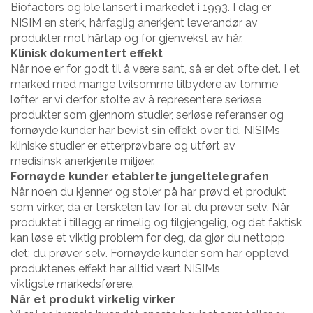
Biofactors og ble lansert i markedet i 1993. I dag er
NISIM en sterk, hårfaglig anerkjent leverandør av
produkter mot hårtap og for gjenvekst av hår.
Klinisk dokumentert effekt
Når noe er for godt til å være sant, så er det ofte det. I et
marked med mange tvilsomme tilbydere av tomme
løfter, er vi derfor stolte av å representere seriøse
produkter som gjennom studier, seriøse referanser og
fornøyde kunder har bevist sin effekt over tid. NISIMs
kliniske studier er etterprøvbare og utført av
medisinsk anerkjente miljøer.
Fornøyde kunder etablerte jungeltelegrafen
Når noen du kjenner og stoler på har prøvd et produkt
som virker, da er terskelen lav for at du prøver selv. Når
produktet i tillegg er rimelig og tilgjengelig, og det faktisk
kan løse et viktig problem for deg, da gjør du nettopp
det; du prøver selv. Fornøyde kunder som har opplevd
produktenes effekt har alltid vært NISIMs
viktigste markedsførere.
Når et produkt virkelig virker