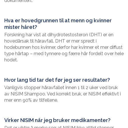
dokumentert.
Hva er hovedgrunnen til at menn og kvinner
mister håret?
Forskning har vist at dihydrotestosteron (DHT) er en
hovedårsak til håravfall. DHT er mer spredt i
hodebunnen hos kvinner, derfor har kvinner et mer diffust
type hårtap – med tynnere og færre hår fordelt over hele
hodet.
Hvor lang tid tar det før jeg ser resultater?
Vanligvis stopper håravfallet innen 1 til 2 uker ved bruk
av NISIM Shampoo. Ved korrekt bruk, er NISIM effektivt i
mer enn 90% av tilfellene.
Virker NISIM når jeg bruker medikamenter?
Det er viktig å merke seg at NISIM ikke alltid stopper