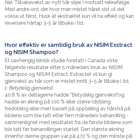
Nei. Tilbakevekst av nytt hår skjer i motsatt rekkefølge.
Med andre ord, der hvor man mistet håret sist vil det
vokse ut først. Husk at ekstraktet kun vil ha effekt og kan
reversere hårtap 3-5 år tilbake i tid.
Hvor effektiv er samtidig bruk av NISIM Exstract
og NISIM Shampoo?
Et uavhengig klinisk studie foretatt i Canada viste
følgende resultater etter 5 måneders bruk av NISIM
Shampoo og NISIM Extract. Extractet vil kun gi
gjenvekst av hår som er mistet inntil 3–5 år tilbake i tid.
1. Betydelig gjenvekst.
40,8 % av deltagerne hadde "Betydelig gjenvekst"og
hadde en økning på 100 % eller større (dobling,
tredobling eller mer) basert på opptelling av hårstrå på
bildene som ble tatt etter fem måneders behandling -
sammenlignet med resultatet fra de første bildene som
ble tatt før behandlingen startet. Den største økning
innenfor denne gruppen var på 472 % og den minste på