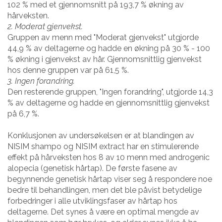
102 % med et gjennomsnitt på 193,7 % økning av
hårveksten.
2. Moderat gjenvekst.
Gruppen av menn med "Moderat gjenvekst" utgjorde
44,9 % av deltagerne og hadde en økning på 30 % - 100
% økning i gjenvekst av hår. Gjennomsnittlig gjenvekst
hos denne gruppen var på 61,5 %.
3. Ingen forandring.
Den resterende gruppen, "Ingen forandring", utgjorde 14,3
% av deltagerne og hadde en gjennomsnittlig gjenvekst
på 6,7 %.
Konklusjonen av undersøkelsen er at blandingen av
NISIM shampo og NISIM extract har en stimulerende
effekt på hårveksten hos 8 av 10 menn med androgenic
alopecia (genetisk hårtap). De første fasene av
begynnende genetisk hårtap viser seg å respondere noe
bedre til behandlingen, men det ble påvist betydelige
forbedringer i alle utviklingsfaser av hårtap hos
deltagerne. Det synes å være en optimal mengde av