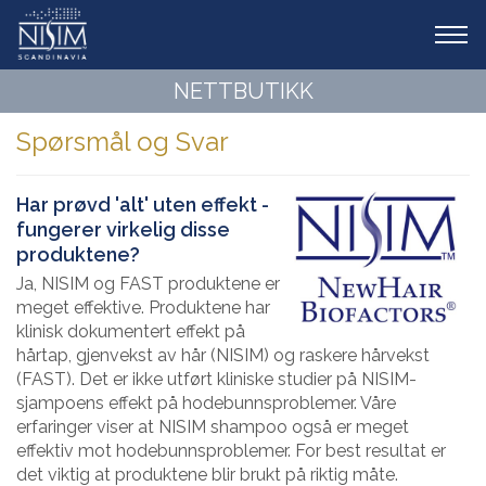
Tog
navi
NETTBUTIKK
Spørsmål og Svar
Har prøvd 'alt' uten effekt -
fungerer virkelig disse
produktene?
Ja, NISIM og FAST produktene er
meget effektive. Produktene har
klinisk dokumentert effekt på
hårtap, gjenvekst av hår (NISIM) og raskere hårvekst
(FAST). Det er ikke utført kliniske studier på NISIM-
sjampoens effekt på hodebunnsproblemer. Våre
erfaringer viser at NISIM shampoo også er meget
effektiv mot hodebunnsproblemer. For best resultat er
det viktig at produktene blir brukt på riktig måte.