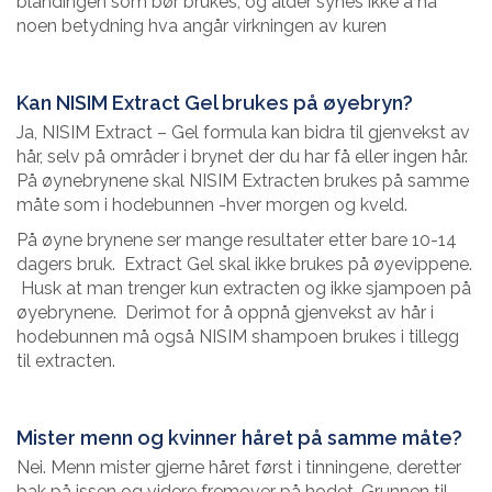
blandingen som bør brukes, og alder synes ikke å ha
noen betydning hva angår virkningen av kuren
Kan NISIM Extract Gel brukes på øyebryn?
Ja, NISIM Extract – Gel formula kan bidra til gjenvekst av
hår, selv på områder i brynet der du har få eller ingen hår.
På øynebrynene skal NISIM Extracten brukes på samme
måte som i hodebunnen -hver morgen og kveld.
På øyne brynene ser mange resultater etter bare 10-14
dagers bruk. Extract Gel skal ikke brukes på øyevippene.
Husk at man trenger kun extracten og ikke sjampoen på
øyebrynene. Derimot for å oppnå gjenvekst av hår i
hodebunnen må også NISIM shampoen brukes i tillegg
til extracten.
Mister menn og kvinner håret på samme måte?
Nei. Menn mister gjerne håret først i tinningene, deretter
bak på issen og videre fremover på hodet. Grunnen til