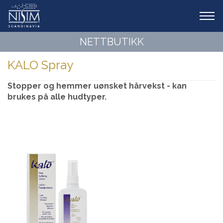
Tog
navi
NETTBUTIKK
KALO Spray
Stopper og hemmer uønsket hårvekst - kan
brukes på alle hudtyper.