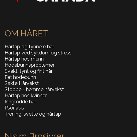
OM HÅRET
Hårtap og tynnere hår
Hårtap ved sykdom og stress
Hårtap hos menn
Hodebunnsproblemer
Svakt, tynt og fint hår
Fet hodebunn
Sakte Hårvekst
Stoppe - hemme hårvekst
Hårtap hos kvinner
Inngrodde hår
Psoriasis
Trening, svette og hårtap
Nisim Brosjyrer