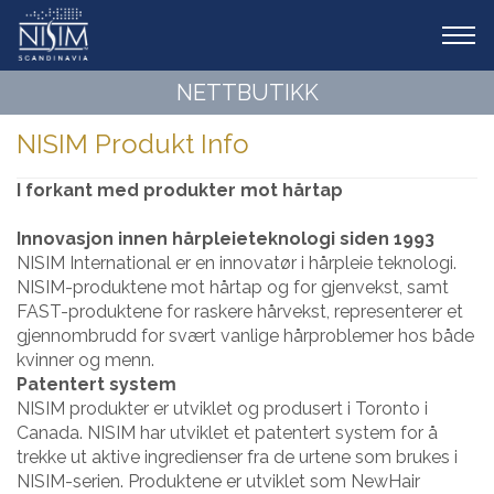
Tog
navi
NETTBUTIKK
NISIM Produkt Info
I forkant med produkter mot hårtap
Innovasjon innen hårpleieteknologi siden 1993
NISIM International er en innovatør i hårpleie teknologi.
NISIM-produktene mot hårtap og for gjenvekst, samt
FAST-produktene for raskere hårvekst, representerer et
gjennombrudd for svært vanlige hårproblemer hos både
kvinner og menn.
Patentert system
NISIM produkter er utviklet og produsert i Toronto i
Canada. NISIM har utviklet et patentert system for å
trekke ut aktive ingredienser fra de urtene som brukes i
NISIM-serien. Produktene er utviklet som NewHair