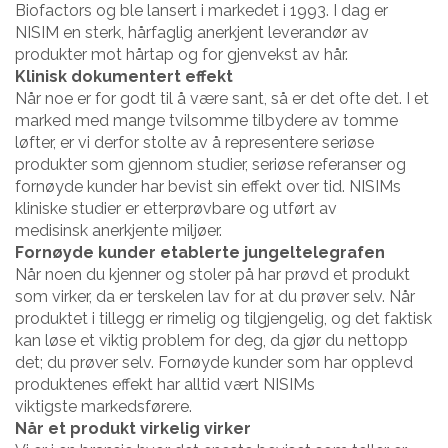
Biofactors og ble lansert i markedet i 1993. I dag er
NISIM en sterk, hårfaglig anerkjent leverandør av
produkter mot hårtap og for gjenvekst av hår.
Klinisk dokumentert effekt
Når noe er for godt til å være sant, så er det ofte det. I et
marked med mange tvilsomme tilbydere av tomme
løfter, er vi derfor stolte av å representere seriøse
produkter som gjennom studier, seriøse referanser og
fornøyde kunder har bevist sin effekt over tid. NISIMs
kliniske studier er etterprøvbare og utført av
medisinsk anerkjente miljøer.
Fornøyde kunder etablerte jungeltelegrafen
Når noen du kjenner og stoler på har prøvd et produkt
som virker, da er terskelen lav for at du prøver selv. Når
produktet i tillegg er rimelig og tilgjengelig, og det faktisk
kan løse et viktig problem for deg, da gjør du nettopp
det; du prøver selv. Fornøyde kunder som har opplevd
produktenes effekt har alltid vært NISIMs
viktigste markedsførere.
Når et produkt virkelig virker