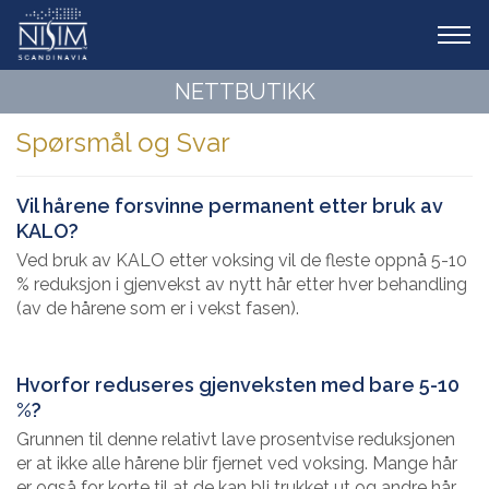
Tog
navi
NETTBUTIKK
Spørsmål og Svar
Vil hårene forsvinne permanent etter bruk av
KALO?
Ved bruk av KALO etter voksing vil de fleste oppnå 5-10
% reduksjon i gjenvekst av nytt hår etter hver behandling
(av de hårene som er i vekst fasen).
Hvorfor reduseres gjenveksten med bare 5-10
%?
Grunnen til denne relativt lave prosentvise reduksjonen
er at ikke alle hårene blir fjernet ved voksing. Mange hår
er også for korte til at de kan bli trukket ut og andre hår